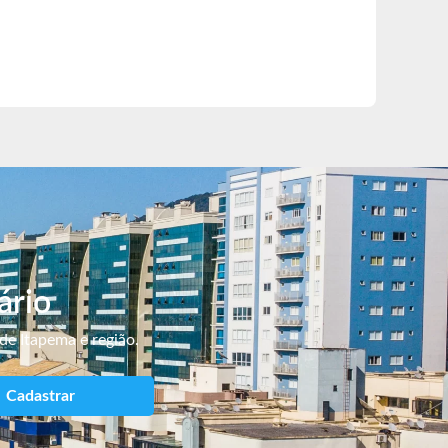
ário
de Itapema e região.