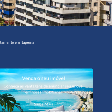
tamento em Itapema
Venda o seu imóvel
Conheça as vantagens de anunciar seu imóvel
em nossa imobiliária.
Saiba Mais