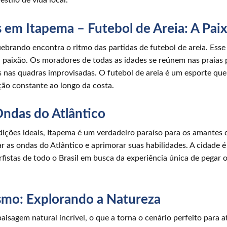
stilo de vida local.
s em Itapema – Futebol de Areia: A Pai
brando encontra o ritmo das partidas de futebol de areia. Esse
paixão. Os moradores de todas as idades se reúnem nas praias par
es nas quadras improvisadas. O futebol de areia é um esporte qu
ão constante ao longo da costa.
ndas do Atlântico
ições ideais, Itapema é um verdadeiro paraíso para os amantes d
ar as ondas do Atlântico e aprimorar suas habilidades. A cidade 
rfistas de todo o Brasil em busca da experiência única de pegar 
smo: Explorando a Natureza
agem natural incrível, o que a torna o cenário perfeito para ati