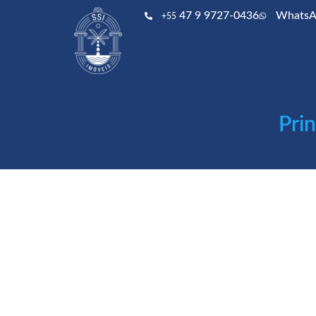
47 9 9727-0436
WhatsA
+55
Pri