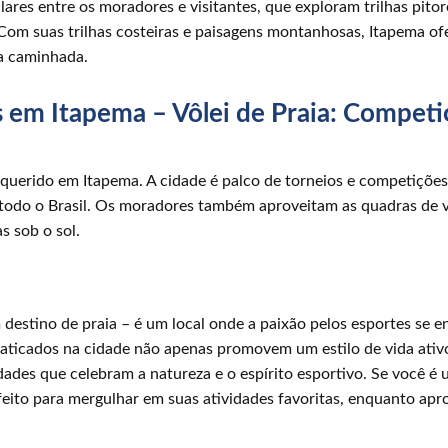
ares entre os moradores e visitantes, que exploram trilhas pitor
 Com suas trilhas costeiras e paisagens montanhosas, Itapema o
da caminhada.
s em Itapema – Vôlei de Praia: Competi
 querido em Itapema. A cidade é palco de torneios e competições 
 todo o Brasil. Os moradores também aproveitam as quadras de vô
s sob o sol.
destino de praia – é um local onde a paixão pelos esportes se e
praticados na cidade não apenas promovem um estilo de vida at
ades que celebram a natureza e o espírito esportivo. Se você é 
eito para mergulhar em suas atividades favoritas, enquanto apro