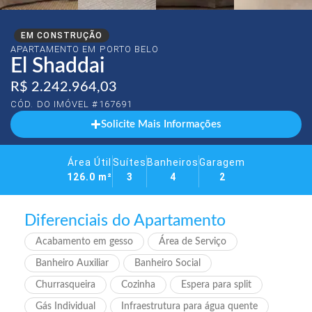
EM CONSTRUÇÃO
APARTAMENTO EM
PORTO BELO
El Shaddai
R$ 2.242.964,03
CÓD. DO IMÓVEL #167691
Solicite Mais Informações
Área Útil
Suítes
Banheiros
Garagem
126.0 m²
3
4
2
Diferenciais do Apartamento
Acabamento em gesso
Área de Serviço
Banheiro Auxiliar
Banheiro Social
Churrasqueira
Cozinha
Espera para split
Gás Individual
Infraestrutura para água quente