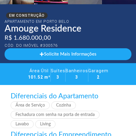
EM CONSTRUÇÃO
APARTAMENTO EM
PORTO BELO
Amouge Residence
R$ 1.680.000,00
CÓD. DO IMÓVEL #300576
Solicite Mais Informações
Área Útil
Suítes
Banheiros
Garagem
101.52 m²
3
3
2
Diferenciais do Apartamento
Área de Serviço
Cozinha
Fechadura com senha na porta de entrada
Lavabo
Living
Diferenciais do Empreendimento