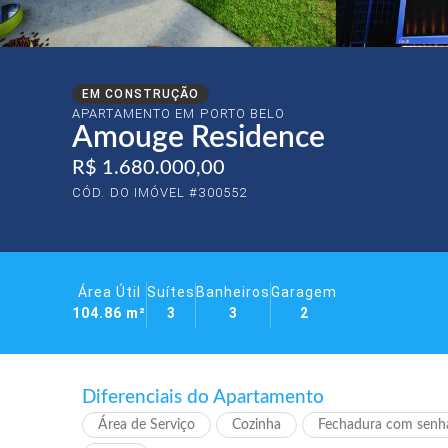
EM CONSTRUÇÃO
APARTAMENTO EM
PORTO BELO
Amouge Residence
R$ 1.680.000,00
CÓD. DO IMÓVEL #300552
Área Útil
Suítes
Banheiros
Garagem
104.86 m²
3
3
2
Diferenciais do Apartamento
Área de Serviço
Cozinha
Fechadura com senha