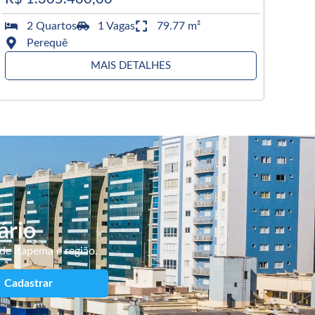
2 Quartos
1 Vagas
79.77 m²
Perequê
MAIS DETALHES
ário
de Itapema e região.