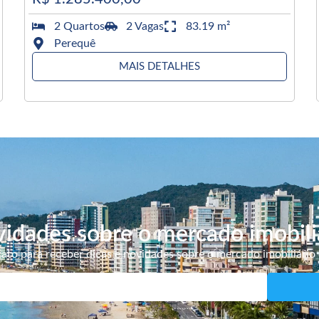
2 Quartos
2 Vagas
83.19 m²
Perequê
MAIS DETALHES
idades sobre o mercado imobili
ato para receber dicas e novidades sobre o mercado imobiliário 