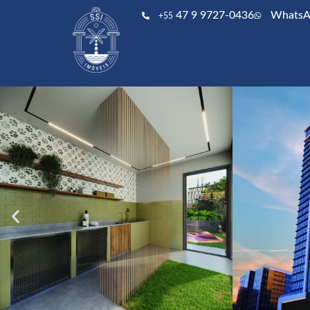
47 9 9727-0436
WhatsA
+55