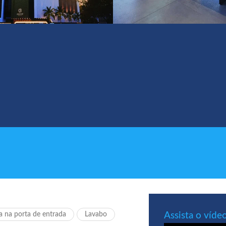
 na porta de entrada
Lavabo
Assista o víde