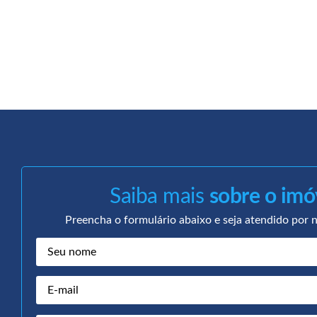
Saiba mais
sobre o imó
Preencha o formulário abaixo e seja atendido por n