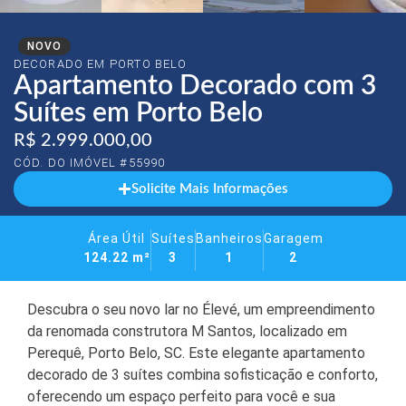
NOVO
DECORADO EM
PORTO BELO
Apartamento Decorado com 3
Suítes em Porto Belo
R$ 2.999.000,00
CÓD. DO IMÓVEL #55990
Solicite Mais Informações
Área Útil
Suítes
Banheiros
Garagem
124.22 m²
3
1
2
Descubra o seu novo lar no Élevé, um empreendimento
da renomada construtora M Santos, localizado em
Perequê, Porto Belo, SC. Este elegante apartamento
decorado de 3 suítes combina sofisticação e conforto,
oferecendo um espaço perfeito para você e sua