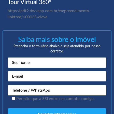
Tour Virtual 360º
https://pdf2.dwvapp.com.br/empreendimento-
linktree/100035/eleve
Saiba mais
sobre o imóvel
Preencha o formulário abaixo e seja atendido por nosso
corretor.
Permito que a SSI entre em contato comigo.