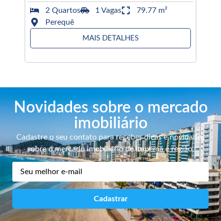
2 Quartos
1 Vagas
79.77 m²
Perequê
MAIS DETALHES
Novidades sobre o mercado
imobiliário
Cadastre o seu contato para receber dicas e novidades
sobre o mercado imobiliário de Itapema e região.