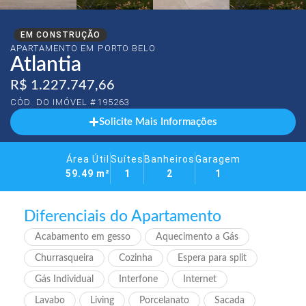
EM CONSTRUÇÃO
APARTAMENTO EM
PORTO BELO
Atlantia
R$ 1.227.747,66
CÓD. DO IMÓVEL #195263
Solicite Mais Informações
Área Útil
Suítes
Banheiros
Garagem
59.49 m²
1
2
1
Diferenciais do Apartamento
Acabamento em gesso
Aquecimento a Gás
Churrasqueira
Cozinha
Espera para split
Gás Individual
Interfone
Internet
Lavabo
Living
Porcelanato
Sacada