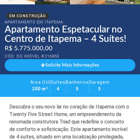
EM CONSTRUÇÃO
APARTAMENTO EM
ITAPEMA
Apartamento Espetacular no
Centro de Itapema – 4 Suítes!
R$ 5.775.000,00
CÓD. DO IMÓVEL #216853
Solicite Mais Informações
Área Útil
Suítes
Banheiros
Garagem
200 m²
4
5
3
Descubra o seu novo lar no coração de Itapema com o
Twenty Five Street Home, um empreendimento da
renomada construtora Triad que redefine o conceito
de conforto e sofisticação. Este apartamento incrível
de 4 suítes, situado em uma localização privilegiada,