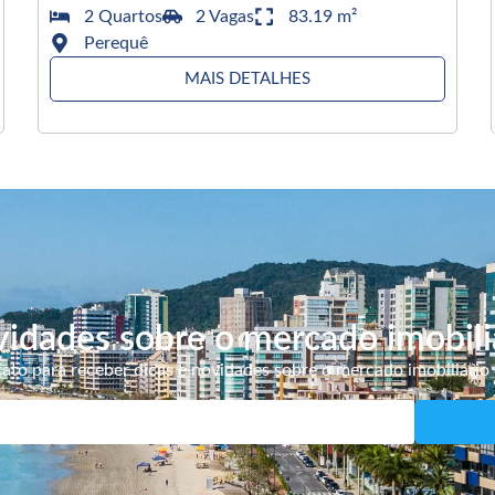
2 Quartos
2 Vagas
83.19 m²
Perequê
MAIS DETALHES
idades sobre o mercado imobili
ato para receber dicas e novidades sobre o mercado imobiliário 