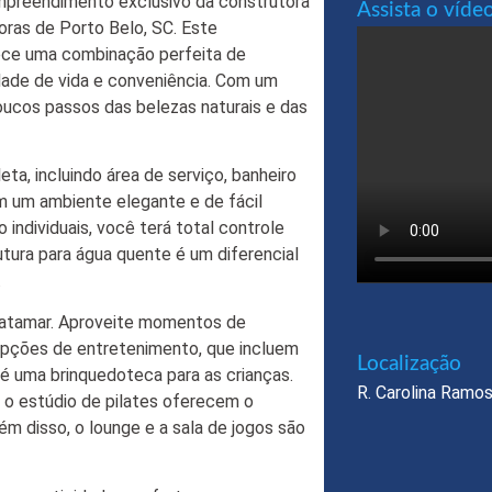
mpreendimento exclusivo da construtora
Assista o víde
oras de Porto Belo, SC. Este
ece uma combinação perfeita de
idade de vida e conveniência. Com um
poucos passos das belezas naturais e das
a, incluindo área de serviço, banheiro
 um ambiente elegante e de fácil
individuais, você terá total controle
utura para água quente é um diferencial
.
patamar. Aproveite momentos de
opções de entretenimento, que incluem
Localização​
até uma brinquedoteca para as crianças.
R. Carolina Ramos
e o estúdio de pilates oferecem o
ém disso, o lounge e a sala de jogos são