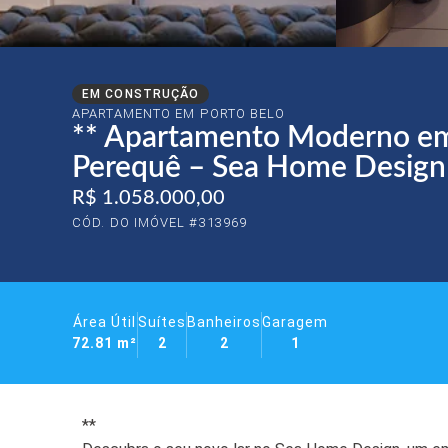
EM CONSTRUÇÃO
APARTAMENTO EM
PORTO BELO
** Apartamento Moderno em
Perequê – Sea Home Design
R$ 1.058.000,00
CÓD. DO IMÓVEL #313969
Área Útil
Suítes
Banheiros
Garagem
72.81 m²
2
2
1
**