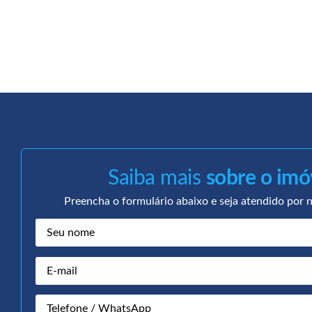
Saiba mais
sobre o imó
Preencha o formulário abaixo e seja atendido por n