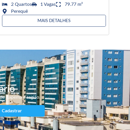
2 Quartos
1 Vagas
79.77 m²
Perequê
MAIS DETALHES
ário
de Itapema e região.