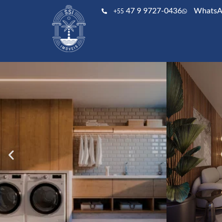
47 9 9727-0436
WhatsA
+55