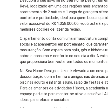
Descubra o seu novo lar no Sea Home Design, um e
Revê, localizado em uma das regiões mais encantad
apartamento de 2 suítes e 1 vaga de garagem ofer
conforto e praticidade, ideal para quem busca qual
valor acessível de R$ 1.058.000,00, você estará a 
melhores opções de lazer da região.
O apartamento conta com uma infraestrutura complet
social e acabamentos em porcelanato, que garantem
manutenção. Com espera para split, gás e hidrômetro 
sobre o consumo e conforto no seu dia a dia. A estr
que proporciona bem-estar em todos os momentos
No Sea Home Design, o lazer é elevado a um novo 
descontração com a família e amigos nas diversas 
piscinas adulto e infantil, sauna, salão de festas e 
Para os amantes de atividades físicas, a academia 
espaço perfeito para manter-se ativo e saudável. Al
ideais para relaxar e socializar.