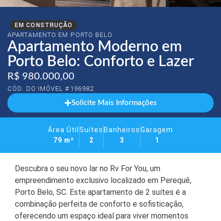
EM CONSTRUÇÃO
APARTAMENTO EM
PORTO BELO
Apartamento Moderno em
Porto Belo: Conforto e Lazer
R$ 980.000,00
CÓD. DO IMÓVEL #196982
Solicite Mais Informações
Área Útil
Suítes
Banheiros
Garagem
79 m²
2
3
1
Descubra o seu novo lar no Rv For You, um
empreendimento exclusivo localizado em Perequê,
Porto Belo, SC. Este apartamento de 2 suítes é a
combinação perfeita de conforto e sofisticação,
oferecendo um espaço ideal para viver momentos