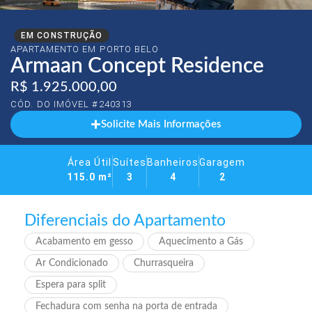
EM CONSTRUÇÃO
APARTAMENTO EM
PORTO BELO
Armaan Concept Residence
R$ 1.925.000,00
CÓD. DO IMÓVEL #240313
Solicite Mais Informações
Área Útil
Suítes
Banheiros
Garagem
115.0 m²
3
4
2
Diferenciais do Apartamento
Acabamento em gesso
Aquecimento a Gás
Ar Condicionado
Churrasqueira
Espera para split
Fechadura com senha na porta de entrada