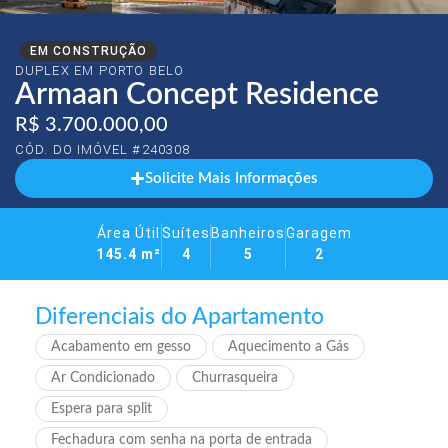
EM CONSTRUÇÃO
DUPLEX EM
PORTO BELO
Armaan Concept Residence
R$ 3.700.000,00
CÓD. DO IMÓVEL #240308
Solicite Mais Informações
Área Útil
Suítes
Banheiros
Garagem
145.4 m²
4
5
2
Diferenciais do Apartamento
Acabamento em gesso
Aquecimento a Gás
Ar Condicionado
Churrasqueira
Espera para split
Fechadura com senha na porta de entrada