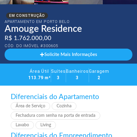
EM CONSTRUÇÃO
APARTAMENTO EM
PORTO BELO
Amouge Residence
R$ 1.762.000,00
CÓD. DO IMÓVEL #300605
Solicite Mais Informações
Área Útil
Suítes
Banheiros
Garagem
113.79 m²
3
3
2
Diferenciais do Apartamento
Área de Serviço
Cozinha
Fechadura com senha na porta de entrada
Lavabo
Living
Diferenciais do Empreendimento