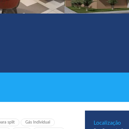
ara split
Gás Individual
Localização​