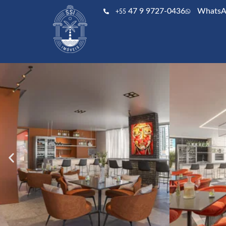
47 9 9727-0436
WhatsA
+55