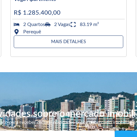
R$ 1.285.400,00
2 Quartos
2 Vagas
83.19 m²
Perequê
MAIS DETALHES
idades sobre o mercado imobili
ato para receber dicas e novidades sobre o mercado imobiliário 