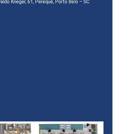
aldo Krieger, 61, Perequê, Porto Belo – SC