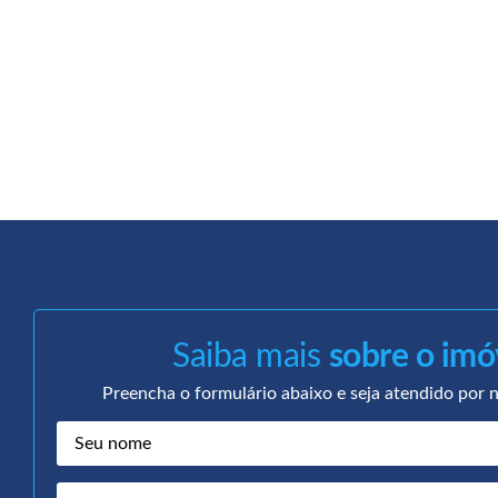
Saiba mais
sobre o imó
Preencha o formulário abaixo e seja atendido por n