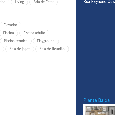
Rua Raynerio Osw
abo
Living
Sala de Estar
Elevador
Piscina
Piscina adulto
Piscina térmica
Playground
Sala de jogos
Sala de Reunião
Planta Baixa