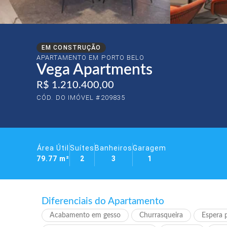
EM CONSTRUÇÃO
APARTAMENTO EM
PORTO BELO
Vega Apartments
R$ 1.210.400,00
CÓD. DO IMÓVEL #209835
Área Útil
Suítes
Banheiros
Garagem
79.77 m²
2
3
1
Diferenciais do Apartamento
Acabamento em gesso
Churrasqueira
Espera p