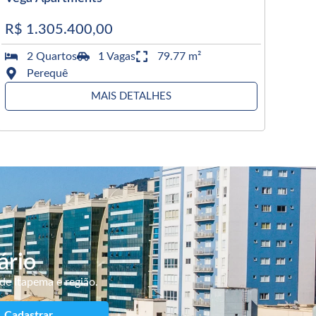
R$ 1.305.400,00
2 Quartos
1 Vagas
79.77 m²
Perequê
MAIS DETALHES
ário
de Itapema e região.