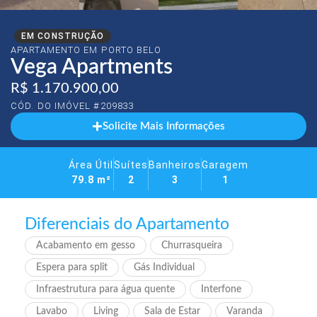
EM CONSTRUÇÃO
APARTAMENTO EM
PORTO BELO
Vega Apartments
R$ 1.170.900,00
CÓD. DO IMÓVEL #209833
Solicite Mais Informações
Área Útil
Suítes
Banheiros
Garagem
79.8 m²
2
3
1
Diferenciais do Apartamento
Acabamento em gesso
Churrasqueira
Espera para split
Gás Individual
Infraestrutura para água quente
Interfone
Lavabo
Living
Sala de Estar
Varanda