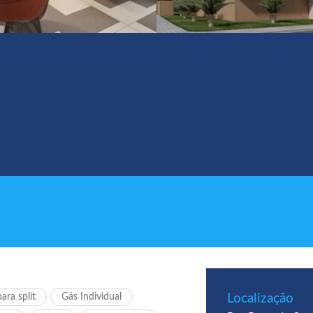
ara split
Gás Individual
Localização​