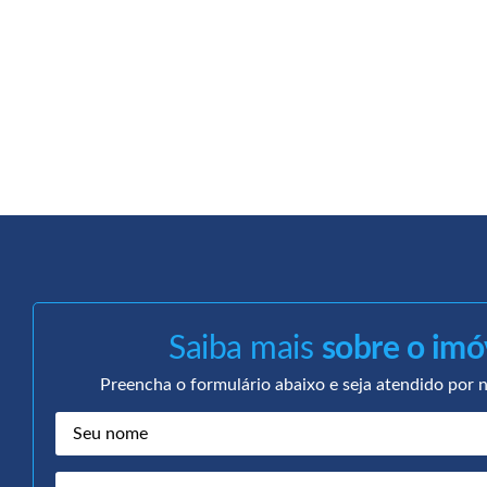
Saiba mais
sobre o imó
Preencha o formulário abaixo e seja atendido por n