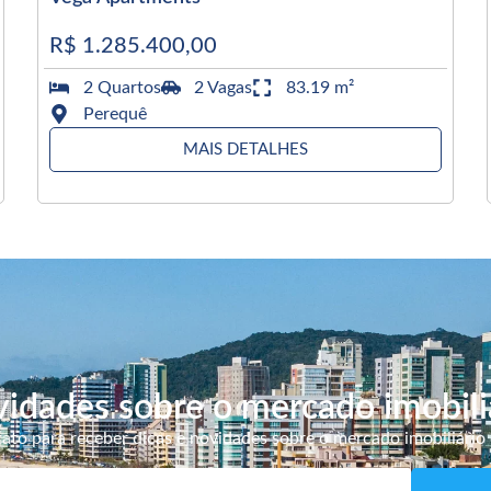
R$ 1.285.400,00
2 Quartos
2 Vagas
83.19 m²
Perequê
MAIS DETALHES
idades sobre o mercado imobili
ato para receber dicas e novidades sobre o mercado imobiliário 