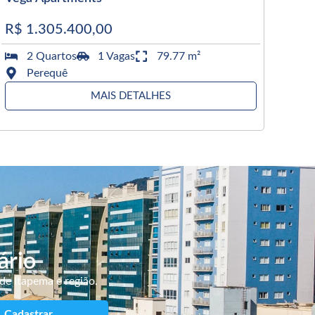
R$ 1.305.400,00
2 Quartos
1 Vagas
79.77 m²
Perequê
MAIS DETALHES
ário
de Itapema e região.