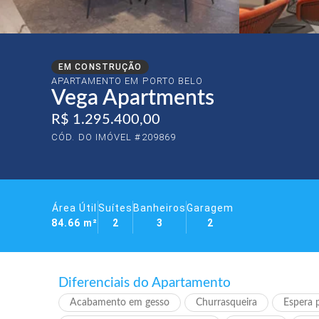
EM CONSTRUÇÃO
APARTAMENTO EM
PORTO BELO
Vega Apartments
R$ 1.295.400,00
CÓD. DO IMÓVEL #209869
Área Útil
Suítes
Banheiros
Garagem
84.66 m²
2
3
2
Diferenciais do Apartamento
Acabamento em gesso
Churrasqueira
Espera p