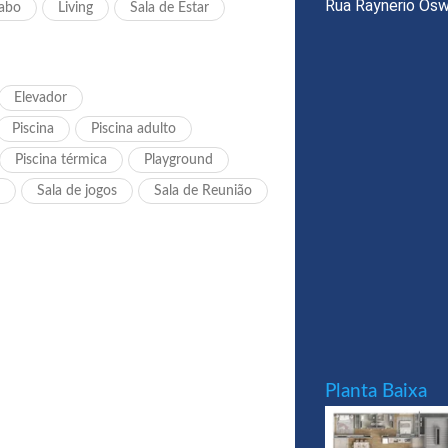
Rua Raynerio Osw
abo
Living
Sala de Estar
Elevador
Piscina
Piscina adulto
Piscina térmica
Playground
Sala de jogos
Sala de Reunião
Planta Baixa