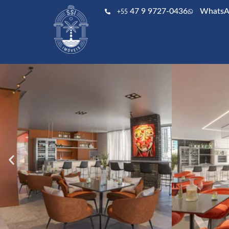
47 9 9727-0436
WhatsA
+55