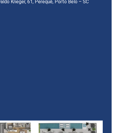
aldo Krieger, 61, Perequê, Porto Belo – SC