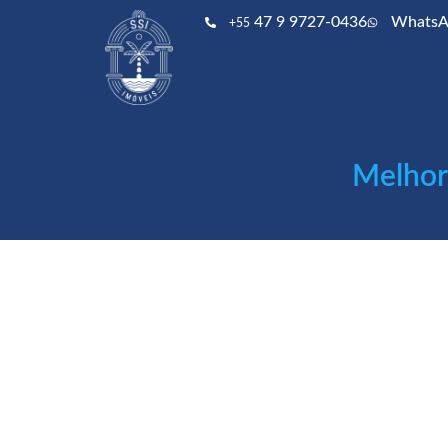
47 9 9727-0436
WhatsA
+55
Melhor 