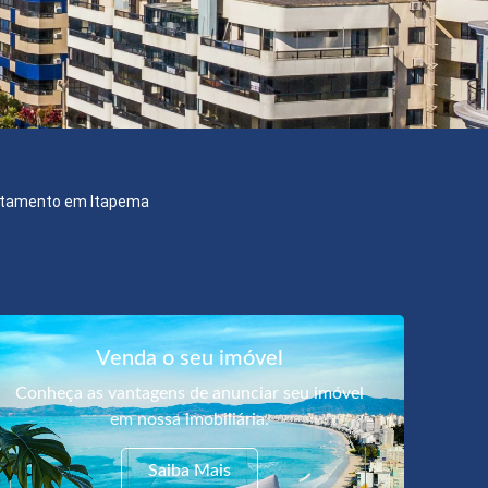
tamento em Itapema
Venda o seu imóvel
Conheça as vantagens de anunciar seu imóvel
em nossa imobiliária.
Saiba Mais