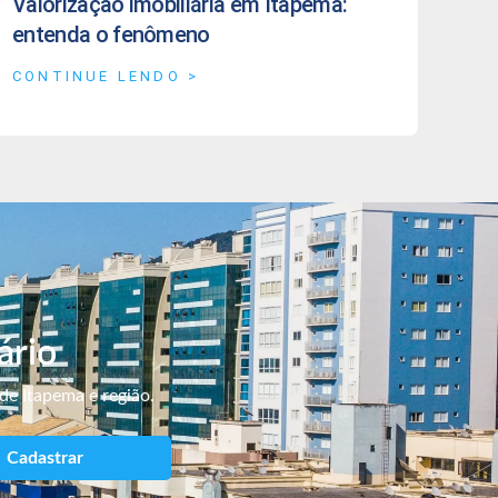
Valorização imobiliária em Itapema:
entenda o fenômeno
CONTINUE LENDO >
ário
de Itapema e região.