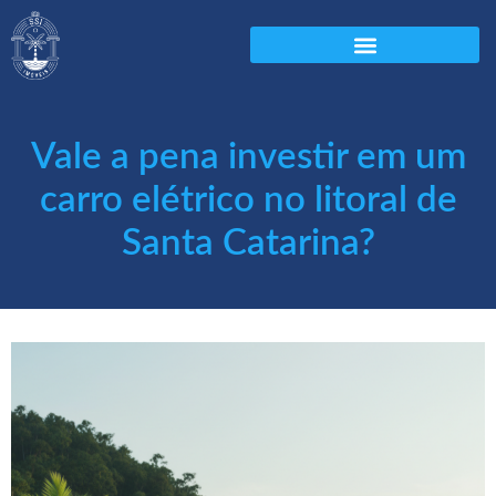
Vale a pena investir em um
carro elétrico no litoral de
Santa Catarina?